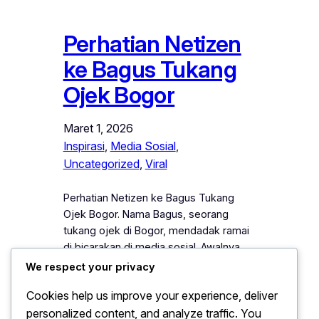
Perhatian Netizen
ke Bagus Tukang
Ojek Bogor
Maret 1, 2026
Inspirasi
, 
Media Sosial
, 
Uncategorized
, 
Viral
Perhatian Netizen ke Bagus Tukang
Ojek Bogor. Nama Bagus, seorang
tukang ojek di Bogor, mendadak ramai
di bicarakan di media sosial. Awalnya,
tidak banyak orang mengenalnya.
We respect your privacy
Namun kemudian, sebuah video
Cookies help us improve your experience, deliver
sederhana yang memperlihatkan sikap
personalized content, and analyze traffic. You
tulus dan kerja kerasnya tersebar luas