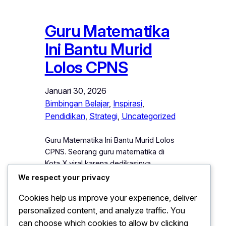
Guru Matematika
Ini Bantu Murid
Lolos CPNS
Januari 30, 2026
Bimbingan Belajar
, 
Inspirasi
, 
Pendidikan
, 
Strategi
, 
Uncategorized
Guru Matematika Ini Bantu Murid Lolos
CPNS. Seorang guru matematika di
Kota X viral karena dedikasinya
mengajar secara gratis dan berhasil
We respect your privacy
membantu banyak murid lolos seleksi
Cookies help us improve your experience, deliver
CPNS. Melalui bimbingan intensif dan
personalized content, and analyze traffic. You
strategi belajar yang efektif, ia
membimbing murid agar memahami
can choose which cookies to allow by clicking