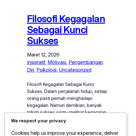
Filosofi Kegagalan
Sebagai Kunci
Sukses
Maret 12, 2026
Inspiratif
, 
Motivasi
, 
Pengembangan
Diri
, 
Psikologi
, 
Uncategorized
Filosofi Kegagalan Sebagai Kunci
Sukses. Dalam perjalanan hidup, setiap
orang pasti pernah menghadapi
kegagalan. Namun demikian, banyak
tokoh sukses justru melihat kegagalan
sebagai bagian penting dari proses
We respect your privacy
belajar. Oleh karena itu, muncul
Cookies help us improve your experience, deliver
pemahaman bahwa filosofi kegagalan