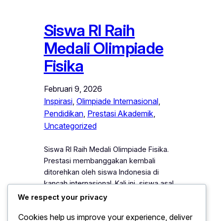
Siswa RI Raih
Medali Olimpiade
Fisika
Februari 9, 2026
Inspirasi
, 
Olimpiade Internasional
, 
Pendidikan
, 
Prestasi Akademik
, 
Uncategorized
Siswa RI Raih Medali Olimpiade Fisika.
Prestasi membanggakan kembali
ditorehkan oleh siswa Indonesia di
kancah internasional. Kali ini, siswa asal
Indonesia berhasil meraih medali dalam
We respect your privacy
ajang Olimpiade Fisika tingkat dunia.
Cookies help us improve your experience, deliver
Keberhasilan tersebut menjadi bukti