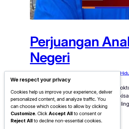
Perjuangan Anak
Negeri
Januari 12, 2026
Inspirasi
, 
Kisah Perjuangan Hid
We respect your privacy
Perjuangan Anak Desa Meraih Gelar Doktor
Cookies help us improve your experience, deliver
kerap dirasakan di wilayah pedesaan, kis
personalized content, and analyze traffic. You
bahwa mimpi besar dapat tumbuh dari lin
can choose which cookies to allow by clicking
Customize
. Click
Accept All
to consent or
Reject All
to decline non-essential cookies.