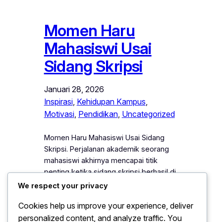
Momen Haru
Mahasiswi Usai
Sidang Skripsi
Januari 28, 2026
Inspirasi
, 
Kehidupan Kampus
, 
Motivasi
, 
Pendidikan
, 
Uncategorized
Momen Haru Mahasiswi Usai Sidang
Skripsi. Perjalanan akademik seorang
mahasiswi akhirnya mencapai titik
penting ketika sidang skripsi berhasil di
lewati dengan penuh perjuangan.
We respect your privacy
Setelah melewati berbagai tekanan
Cookies help us improve your experience, deliver
mental, keraguan diri, dan proses
personalized content, and analyze traffic. You
akademik yang panjang, momen ini