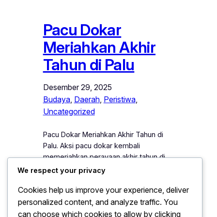
Pacu Dokar
Meriahkan Akhir
Tahun di Palu
Desember 29, 2025
Budaya
, 
Daerah
, 
Peristiwa
, 
Uncategorized
Pacu Dokar Meriahkan Akhir Tahun di
Palu. Aksi pacu dokar kembali
memeriahkan perayaan akhir tahun di
Kota Palu, Sulawesi Tengah. Ribuan
We respect your privacy
warga memadati lokasi kegiatan sejak
Cookies help us improve your experience, deliver
pagi hari untuk menyaksikan langsung
personalized content, and analyze traffic. You
tradisi balap kereta kuda yang sarat
nilai budaya tersebut. Pemerintah Kota
can choose which cookies to allow by clicking