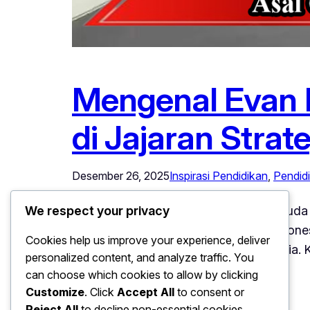
Mengenal Evan H
di Jajaran Strate
Desember 26, 2025
Inspirasi Pendidikan
, 
Pendidi
Mengenal Evan Haydar, Profesional Muda A
We respect your privacy
khususnya di kalangan anak muda Indonesi
Cookies help us improve your experience, deliver
teknologi dan otomotif terkemuka dunia.
personalized content, and analyze traffic. You
nyata bahwa talenta Indonesia…
can choose which cookies to allow by clicking
Customize
. Click
Accept All
to consent or
Reject All
to decline non-essential cookies.