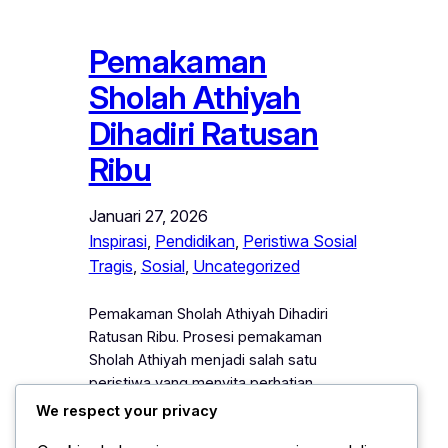
Pemakaman
Sholah Athiyah
Dihadiri Ratusan
Ribu
Januari 27, 2026
Inspirasi
, 
Pendidikan
, 
Peristiwa Sosial
Tragis
, 
Sosial
, 
Uncategorized
Pemakaman Sholah Athiyah Dihadiri
Ratusan Ribu. Prosesi pemakaman
Sholah Athiyah menjadi salah satu
peristiwa yang menyita perhatian
publik, karena di hadiri oleh ratusan ribu
We respect your privacy
pelayat dari berbagai daerah. Sejak