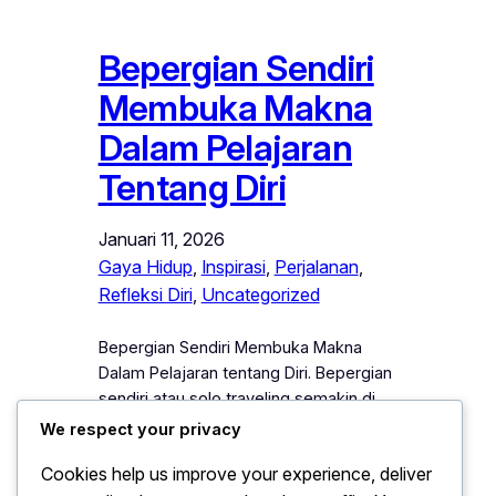
Bepergian Sendiri
Membuka Makna
Dalam Pelajaran
Tentang Diri
Januari 11, 2026
Gaya Hidup
, 
Inspirasi
, 
Perjalanan
, 
Refleksi Diri
, 
Uncategorized
Bepergian Sendiri Membuka Makna
Dalam Pelajaran tentang Diri. Bepergian
sendiri atau solo traveling semakin di
minati oleh berbagai kalangan, terutama
We respect your privacy
di tengah kebutuhan untuk menemukan
Cookies help us improve your experience, deliver
makna hidup dan mengenal diri secara