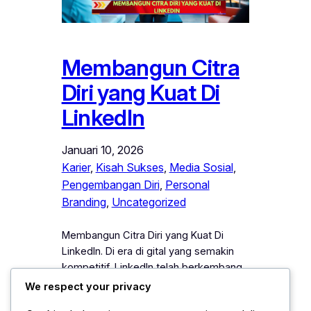
Membangun Citra
Diri yang Kuat Di
LinkedIn
Januari 10, 2026
Karier
, 
Kisah Sukses
, 
Media Sosial
, 
Pengembangan Diri
, 
Personal
Branding
, 
Uncategorized
Membangun Citra Diri yang Kuat Di
LinkedIn. Di era di gital yang semakin
kompetitif, LinkedIn telah berkembang
menjadi lebih dari sekadar platform
We respect your privacy
pencari kerja. Media profesional ini kini