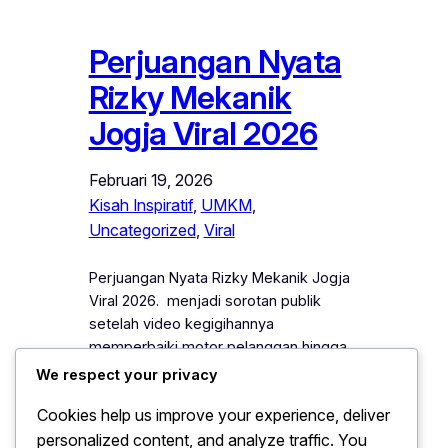
Perjuangan Nyata
Rizky Mekanik
Jogja Viral 2026
Februari 19, 2026
Kisah Inspiratif
, 
UMKM
, 
Uncategorized
, 
Viral
Perjuangan Nyata Rizky Mekanik Jogja
Viral 2026. menjadi sorotan publik
setelah video kegigihannya
memperbaiki motor pelanggan hingga
larut malam tersebar luas di media
We respect your privacy
sosial. Rizky, seorang mekanik muda di
Cookies help us improve your experience, deliver
Yogyakarta, menunjukkan dedikasi
personalized content, and analyze traffic. You
tinggi dalam setiap pekerjaannya. Ia