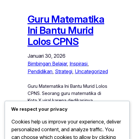
Guru Matematika
Ini Bantu Murid
Lolos CPNS
Januari 30, 2026
Bimbingan Belajar
, 
Inspirasi
, 
Pendidikan
, 
Strategi
, 
Uncategorized
Guru Matematika Ini Bantu Murid Lolos
CPNS. Seorang guru matematika di
Kota X viral karena dedikasinya
mengajar secara gratis dan berhasil
We respect your privacy
membantu banyak murid lolos seleksi
Cookies help us improve your experience, deliver
CPNS. Melalui bimbingan intensif dan
personalized content, and analyze traffic. You
strategi belajar yang efektif, ia
membimbing murid agar memahami
can choose which cookies to allow by clicking