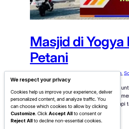
Masjid di Yogya 
Petani
Februari 2, 2026
Ekonomi
, 
Inovasi
, 
Pertanian
, 
So
We respect your privacy
Masjid di Yogya Buka Jastip Hasil Tani untu
Cookies help us improve your experience, deliver
menghadirkan terobosan baru dengan membuk
personalized content, and analyze traffic. You
petani lokal yang selama ini menghadapi ta
can choose which cookies to allow by clicking
Customize
. Click
Accept All
to consent or
Reject All
to decline non-essential cookies.