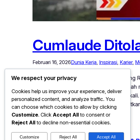
Cumlaude Ditola
Februari 16, 2026
Dunia Kerja
, 
Inspirasi
, 
Karier
, 
Mo
Cumlaude Ditolak 500 Kali, Kini Magang 
We respect your privacy
mengalahkan ratusan penolakan. Setelah m
Cookies help us improve your experience, deliver
lamaran kerjanya di tolak hingga 500 kali
personalized content, and analyze traffic. You
memperbaiki portofolio, dan meningkatka
can choose which cookies to allow by clicking
Customize
. Click
Accept All
to consent or
Reject All
to decline non-essential cookies.
Customize
Reject All
Accept All