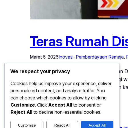
Teras Rumah Di
Maret 6, 2026
Inovasi
, 
Pemberdayaan Remaja
, 
Teras Rumah Disulap Jadi Perpustakaan De
We respect your privacy
literasi yang hidup dan bermanfaat bagi w
Cookies help us improve your experience, deliver
baca anak-anak di lingkungannya. Oleh ka
personalized content, and analyze traffic. You
untuk umum.…
can choose which cookies to allow by clicking
Customize
. Click
Accept All
to consent or
Reject All
to decline non-essential cookies.
Customize
Reject All
Accept All