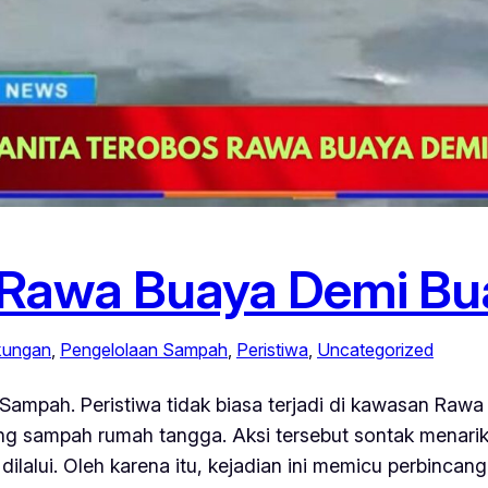
 Rawa Buaya Demi B
kungan
, 
Pengelolaan Sampah
, 
Peristiwa
, 
Uncategorized
mpah. Peristiwa tidak biasa terjadi di kawasan Rawa 
sampah rumah tangga. Aksi tersebut sontak menarik p
 dilalui. Oleh karena itu, kejadian ini memicu perbinc