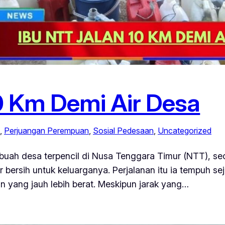
0 Km Demi Air Desa
, 
Perjuangan Perempuan
, 
Sosial Pedesaan
, 
Uncategorized
buah desa terpencil di Nusa Tenggara Timur (NTT), seo
ir bersih untuk keluarganya. Perjalanan itu ia tempuh 
n yang jauh lebih berat. Meskipun jarak yang…