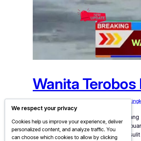
Wanita Terobos
Februari 3, 2026
Keselamatan Lingkungan
, 
Ling
We respect your privacy
Wanita Terobos Rawa Buaya Demi Buang Sa
Cookies help us improve your experience, deliver
menerobos area berlumpur demi membuang 
personalized content, and analyze traffic. You
di lokasi yang dikenal berbahaya dan sulit
can choose which cookies to allow by clicking