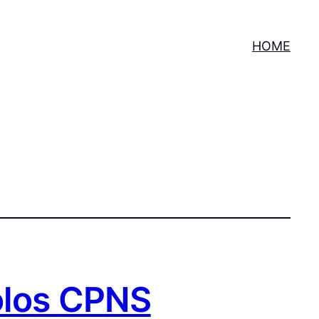
HOME
olos CPNS