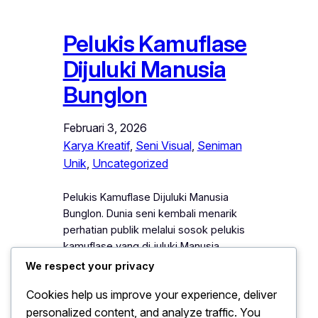
Pelukis Kamuflase
Dijuluki Manusia
Bunglon
Februari 3, 2026
Karya Kreatif
, 
Seni Visual
, 
Seniman
Unik
, 
Uncategorized
Pelukis Kamuflase Dijuluki Manusia
Bunglon. Dunia seni kembali menarik
perhatian publik melalui sosok pelukis
kamuflase yang di juluki Manusia
Bunglon. Julukan tersebut muncul
We respect your privacy
karena kemampuannya menyatu
Cookies help us improve your experience, deliver
dengan latar belakang lukisan secara
personalized content, and analyze traffic. You
nyaris sempurna, sehingga objek yang