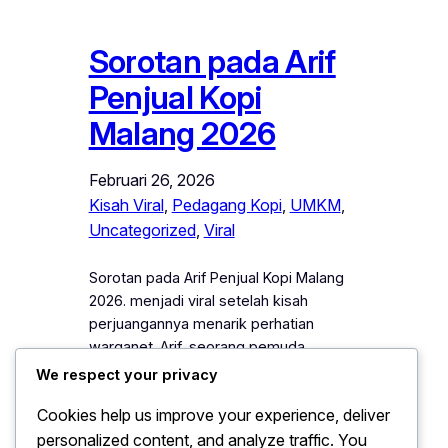
Sorotan pada Arif
Penjual Kopi
Malang 2026
Februari 26, 2026
Kisah Viral
, 
Pedagang Kopi
, 
UMKM
, 
Uncategorized
, 
Viral
Sorotan pada Arif Penjual Kopi Malang
2026. menjadi viral setelah kisah
perjuangannya menarik perhatian
warganet. Arif, seorang pemuda
sederhana yang berjualan kopi keliling
We respect your privacy
di Kota Malang, di kenal karena
Cookies help us improve your experience, deliver
keramahan dan ketekunannya dalam
personalized content, and analyze traffic. You
melayani pelanggan. Setiap pagi, ia