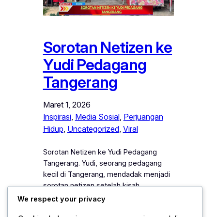
Sorotan Netizen ke
Yudi Pedagang
Tangerang
Maret 1, 2026
Inspirasi
, 
Media Sosial
, 
Perjuangan
Hidup
, 
Uncategorized
, 
Viral
Sorotan Netizen ke Yudi Pedagang
Tangerang. Yudi, seorang pedagang
kecil di Tangerang, mendadak menjadi
sorotan netizen setelah kisah
perjuangannya dibagikan di media
We respect your privacy
sosial. Sehari-hari, ia membuka lapak di