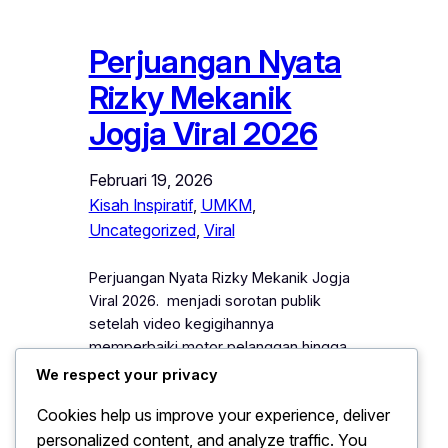
Perjuangan Nyata
Rizky Mekanik
Jogja Viral 2026
Februari 19, 2026
Kisah Inspiratif
, 
UMKM
, 
Uncategorized
, 
Viral
Perjuangan Nyata Rizky Mekanik Jogja
Viral 2026. menjadi sorotan publik
setelah video kegigihannya
memperbaiki motor pelanggan hingga
larut malam tersebar luas di media
We respect your privacy
sosial. Rizky, seorang mekanik muda di
Cookies help us improve your experience, deliver
Yogyakarta, menunjukkan dedikasi
personalized content, and analyze traffic. You
tinggi dalam setiap pekerjaannya. Ia