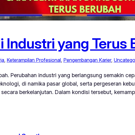
i Industri yang Terus
ja
, 
Keterampilan Profesional
, 
Pengembangan Karier
, 
Uncatego
bah. Perubahan industri yang berlangsung semakin cepa
eknologi, di namika pasar global, serta pergeseran k
i secara berkelanjutan. Dalam kondisi tersebut, kemamp