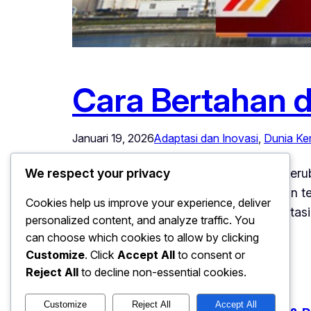
Cara Bertahan d
Januari 19, 2026
Adaptasi dan Inovasi
, 
Dunia Ker
Cara Bertahan di Industri yang Terus Beru
We respect your privacy
di hindari di era modern. Perkembangan t
Cookies help us improve your experience, deliver
berbagai sektor industri untuk beradaptas
personalized content, and analyze traffic. You
oleh pengalaman…
can choose which cookies to allow by clicking
Customize
. Click
Accept All
to consent or
Reject All
to decline non-essential cookies.
Customize
Reject All
Accept All