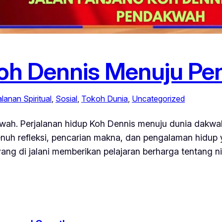
Koh Dennis Menuju P
alanan Spiritual
, 
Sosial
, 
Tokoh Dunia
, 
Uncategorized
h. Perjalanan hidup Koh Dennis menuju dunia dakwah t
penuh refleksi, pencarian makna, dan pengalaman hid
yang di jalani memberikan pelajaran berharga tentang n