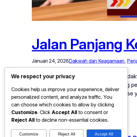
Jalan Panjang 
Januari 24, 2026
Dakwah dan Keagamaan
, 
Perj
Jalan Panjang Koh Dennis Menuju Pendakwa
We respect your privacy
melainkan melalui proses panjang yang 
Cookies help us improve your experience, deliver
terhadap kehidupan, di mana setiap fase 
personalized content, and analyze traffic. You
jawab sosial,…
can choose which cookies to allow by clicking
Customize
. Click
Accept All
to consent or
Reject All
to decline non-essential cookies.
Customize
Reject All
Accept All