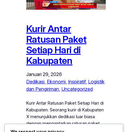
Kurir Antar
Ratusan Paket
Setiap Hari di
Kabupaten
Januari 29, 2026
Dedikasi
, 
Ekonomi
, 
Inspiratif
, 
Logistik
dan Pengiriman
, 
Uncategorized
Kurir Antar Ratusan Paket Setiap Hari di
Kabupaten. Seorang kurir di Kabupaten
X menunjukkan dedikasi luar biasa
dengan mengantarkan ratusan paket
setiap hari, meski harus menghadapi
We respect your privacy