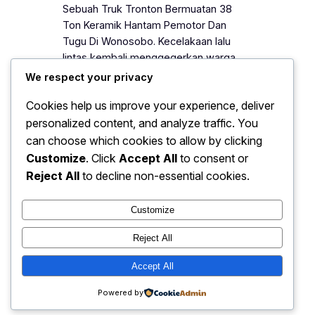
Sebuah Truk Tronton Bermuatan 38
Ton Keramik Hantam Pemotor Dan
Tugu Di Wonosobo. Kecelakaan lalu
lintas kembali menggegerkan warga
Kabupaten Wonosobo. Sebuah truk
We respect your privacy
tronton bermuatan 38 ton keramik
Cookies help us improve your experience, deliver
menghantam seorang pemotor
personalized content, and analyze traffic. You
sekaligus menabrak tugu di pinggir
jalan. Peristiwa ini terjadi pada jam
can choose which cookies to allow by clicking
sibuk dan langsung menarik perhatian
Customize
. Click
Accept All
to consent or
masyarakat sekitar. Selain itu, insiden
Reject All
to decline non-essential cookies.
tersebut memicu kemacetan…
Customize
Reject All
Hell Is What You Make It |
Accept All
Instagram
Faceboo
X
Inspiration & Personal Growth
Powered by