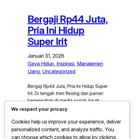
Bergaji Rp44 Juta,
Pria Ini Hidup
Super Irit
Januari 31, 2026
Gaya Hidup
, 
Inspirasi
, 
Manajemen
Uang
, 
Uncategorized
Bergaji Rp44 Juta, Pria Ini Hidup Super
Irit. Di tengah tren flexing dan pamer
kemewahan di media sosial, kisah
seorang pria bergaji Rp44 juta per
We respect your privacy
bulan justru mencuri perhatian publik
Cookies help us improve your experience, deliver
karena memilih hidup super irit. Pria ini
personalized content, and analyze traffic. You
menunjukkan bahwa besarnya
penghasilan tidak selalu berbanding
can choose which cookies to allow by clicking