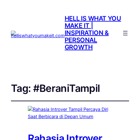
HELL IS WHAT YOU
MAKE IT |
INSPIRATION &
PERSONAL
GROWTH
Tag:
#BeraniTampil
Rahasia Introver