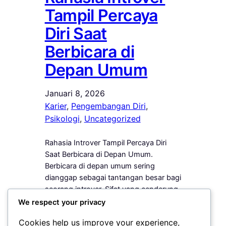
Tampil Percaya
Diri Saat
Berbicara di
Depan Umum
Januari 8, 2026
Karier
, 
Pengembangan Diri
, 
Psikologi
, 
Uncategorized
Rahasia Introver Tampil Percaya Diri
Saat Berbicara di Depan Umum.
Berbicara di depan umum sering
dianggap sebagai tantangan besar bagi
seorang introver. Sifat yang cenderung
tenang, reflektif, dan tidak menyukai
We respect your privacy
sorotan membuat banyak introver
Cookies help us improve your experience,
merasa kurang percaya diri ketika harus