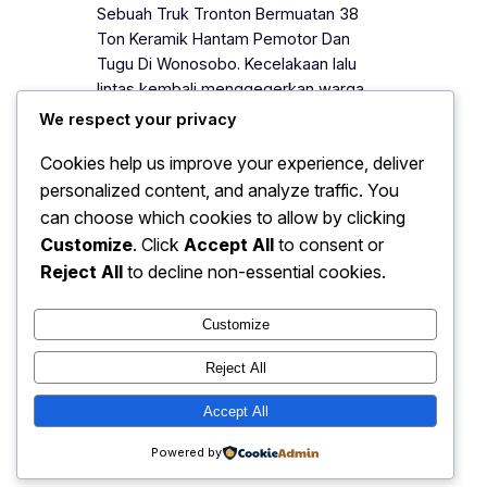
Sebuah Truk Tronton Bermuatan 38
Ton Keramik Hantam Pemotor Dan
Tugu Di Wonosobo. Kecelakaan lalu
lintas kembali menggegerkan warga
Kabupaten Wonosobo. Sebuah truk
We respect your privacy
tronton bermuatan 38 ton keramik
Cookies help us improve your experience, deliver
menghantam seorang pemotor
personalized content, and analyze traffic. You
sekaligus menabrak tugu di pinggir
jalan. Peristiwa ini terjadi pada jam
can choose which cookies to allow by clicking
sibuk dan langsung menarik perhatian
Customize
. Click
Accept All
to consent or
masyarakat sekitar. Selain itu, insiden
Reject All
to decline non-essential cookies.
tersebut memicu kemacetan…
Customize
Reject All
Hell Is What You Make It |
Accept All
Instagram
Faceboo
X
Inspiration & Personal Growth
Powered by